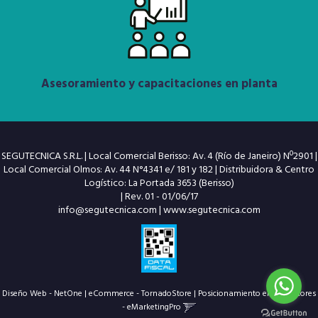
Asesoramiento y capacitaciones en planta
SEGUTECNICA S.R.L. | Local Comercial Berisso: Av. 4 (Río de Janeiro) Nº2901 |
Local Comercial Olmos: Av. 44 N°4341 e/ 181 y 182 | Distribuidora & Centro
Logístico: La Portada 3653 (Berisso)
| Rev. 01 - 01/06/17
info@segutecnica.com
|
www.segutecnica.com
Diseño Web - NetOne
|
eCommerce - TornadoStore
|
Posicionamiento en Buscadores
- eMarketingPro