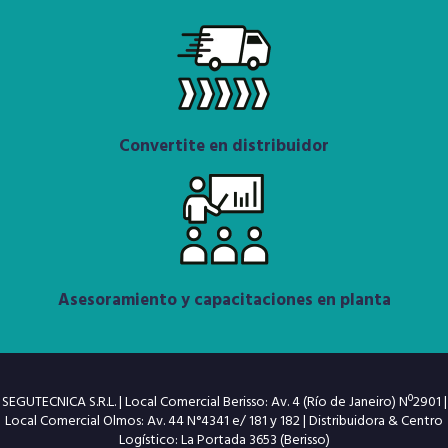
Convertite en distribuidor
Asesoramiento y capacitaciones en planta
SEGUTECNICA S.R.L. | Local Comercial Berisso: Av. 4 (Río de Janeiro) Nº2901 |
Local Comercial Olmos: Av. 44 N°4341 e/ 181 y 182 | Distribuidora & Centro
Logístico: La Portada 3653 (Berisso)