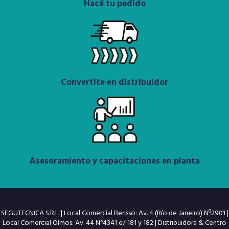
Hacé tu pedido
Convertite en distribuidor
Asesoramiento y capacitaciones en planta
SEGUTECNICA S.R.L. | Local Comercial Berisso: Av. 4 (Río de Janeiro) Nº2901 |
Local Comercial Olmos: Av. 44 N°4341 e/ 181 y 182 | Distribuidora & Centro