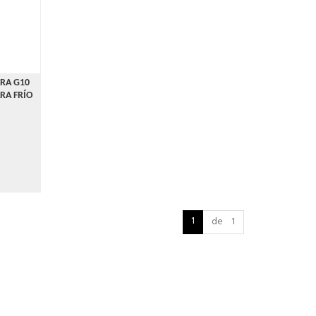
URA G10
RA FRÍO
1
de 1