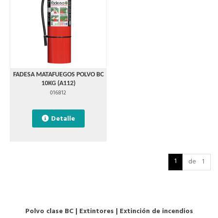
FADESA MATAFUEGOS POLVO BC
10KG (A112)
016812
Detalle
1
de 1
Polvo clase BC
|
Extintores
|
Extinción de incendios