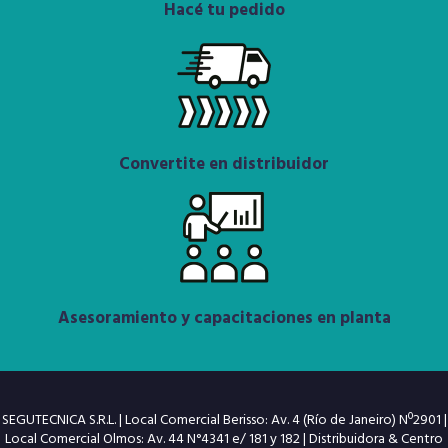
Hacé tu pedido
Convertite en distribuidor
Asesoramiento y capacitaciones en planta
SEGUTECNICA S.R.L. | Local Comercial Berisso: Av. 4 (Río de Janeiro) Nº2901 |
Local Comercial Olmos: Av. 44 N°4341 e/ 181 y 182 | Distribuidora & Centro