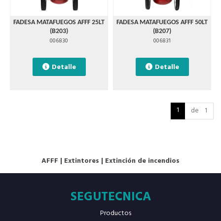
FADESA MATAFUEGOS AFFF 25LT
FADESA MATAFUEGOS AFFF 50LT
(B203)
(B207)
006830
006831
Detalle
Detalle
1
de 1
AFFF
|
Extintores
|
Extinción de incendios
SEGUTECNICA
Productos