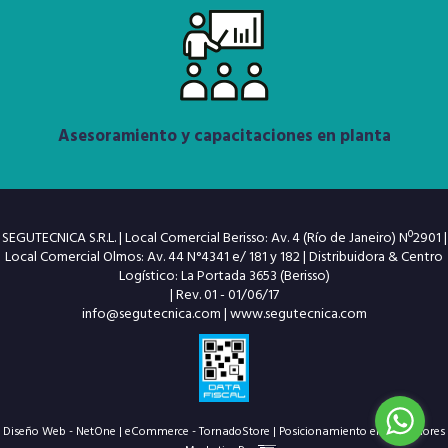
Asesoramiento y capacitaciones en planta
SEGUTECNICA S.R.L. | Local Comercial Berisso: Av. 4 (Río de Janeiro) Nº2901 |
Local Comercial Olmos: Av. 44 N°4341 e/ 181 y 182 | Distribuidora & Centro
Logístico: La Portada 3653 (Berisso)
| Rev. 01 - 01/06/17
info@segutecnica.com
|
www.segutecnica.com
Diseño Web - NetOne
|
eCommerce - TornadoStore
|
Posicionamiento en Buscadores