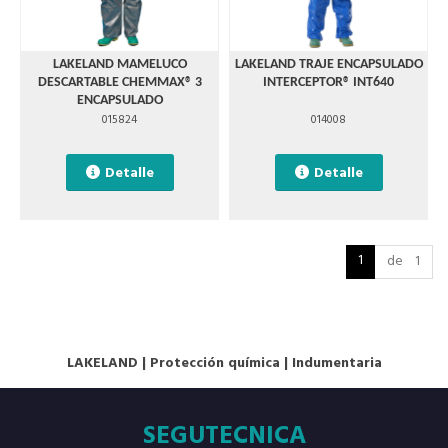
LAKELAND MAMELUCO
LAKELAND TRAJE ENCAPSULADO
DESCARTABLE CHEMMAX® 3
INTERCEPTOR® INT640
ENCAPSULADO
015824
014008
Detalle
Detalle
1
de 1
LAKELAND
|
Protección química
|
Indumentaria
SEGUTECNICA