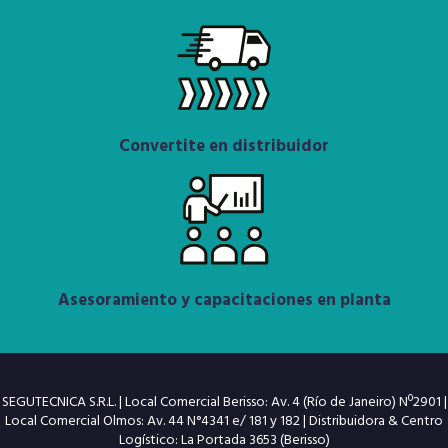
Convertite en distribuidor
Asesoramiento y capacitaciones en planta
SEGUTECNICA S.R.L. | Local Comercial Berisso: Av. 4 (Río de Janeiro) Nº2901 |
Local Comercial Olmos: Av. 44 N°4341 e/ 181 y 182 | Distribuidora & Centro
Logístico: La Portada 3653 (Berisso)