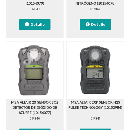
(10154079)
NITRÓGENO (10154078)
017849
017847
Detalle
Detalle
MSA ALTAIR 2X SENSOR SO2
MSA ALTAIR 2XP SENSOR H2S
DETECTOR DE DIÓXIDO DE
PULSE TECHNOLOGY (10153984)
AZUFRE (10154077)
017846
017841