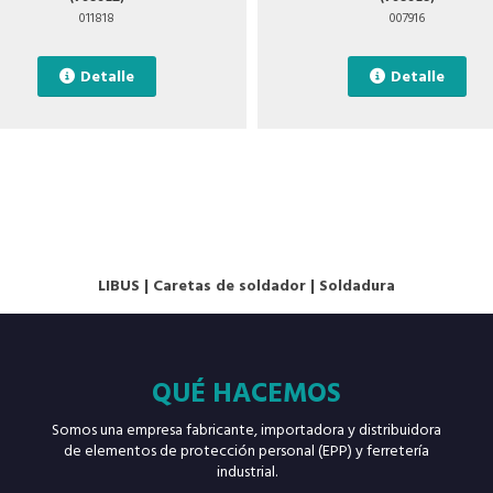
011818
007916
Detalle
Detalle
LIBUS
|
Caretas de soldador
|
Soldadura
QUÉ HACEMOS
Somos una empresa fabricante, importadora y distribuidora
de elementos de protección personal (EPP) y ferretería
industrial.