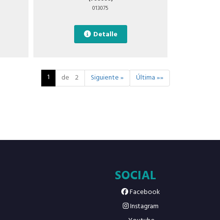
013075
Detalle
1
de 2
Siguiente »
Última »»
SOCIAL
Facebook
Instagram